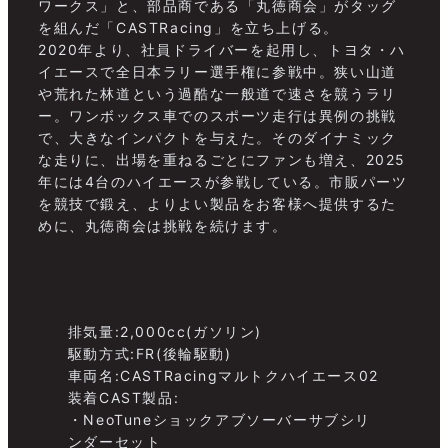
ワークス」と、部品商である「丸徳商会」がタッグ
を組んだ「CASTRacing」を立ち上げる。
2020年より、社員ドライバーを起用し、トヨタ・ハ
イエースで全日本ラリー選手権に参戦中。狭い山道
や荒れた林道という過酷な一般道で速さを競うラリ
ー。ワンボックス車でのスポーツ走行は異例の挑戦
で、大きなインパクトを与えた。そのダイナミック
な走りに、出場を重ねるごとにファンも増え、2025
年には4台のハイエースが参戦している。市販パーツ
を競技で鍛え、よりよい製品をお客様へ提供するた
めに、丸徳商会は挑戦を続けます。
排気量:2,000cc(ガソリン)
駆動方式:FR(後輪駆動)
車両名:CASTRacingマルトクハイエース02
装着CAST製品:
・NeoTuneショックアブソーバーサブシリ
ンダーセット