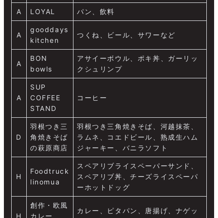
A
LOYAL
パン、飲料
gooddays
A
つくね、ビール、サワーなど
kitchen
BON
アサイーボウル、ポキ丼、ガーリッ
A
bowls
クシュリンプ
SUP
A
COFFEE
コーヒー
STAND
羽根つき三
羽根つき三角焼きそば、河越抹茶、
D
角焼きそば
ラムネ、コエドビール、熟成生ハム
の萩原商店
ジャーキー、バニラソフト
スペアリブライスペーパーサンド、
Foodtruck
H
スペアリブ丼、チーズライスペーパ
linomua
ーホットドッグ
創作・欧風
カレー、ピタパン、唐揚げ、ナゲッ
H
カレー