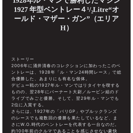
1928年ル・マンで勝利したマシン
1927 年型ベントレー４¹/₂Litre“オ
ールド・マザー・ガン”（エリア
H）
ストーリー
2006年に涌井清春のコレクションに加わったこのベ
ントレーは、1928年「ル・マン24時間レース」で総
合優勝した、あまりにも有名な個体。
デビュー戦の1927年ル・マンではリタイヤを喫する
ものの、翌28年にバーナート大尉／ルービン組のド
ライブでみごと優勝。そして、翌29年ル・マンでも
2位に入賞する。
さらには、1927年の「パリGP」やブルックランズ
のレースでも複数回の優勝を果たしているなど、ま
さにW.O.時代のベントレーを代表する一台なのだ。
約100年前のクルマであることを感じさせない豪快