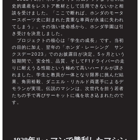
史的遺産をレストア教材として活用できないかと相
談を受けました。「ここで断れば、ホンダのモータ
ースポーツ史に刻まれた貴重な車両が永遠に失われ
てしまう」。その強い使命感から、ホンダ学園は引
き受けを決意しました。
プロジェクトの核心は「学生の成長」です。当初
の目的に加え、翌年の「ホンダ・レーシング サン
クスデー2023」でのお披露目が決定。5ヶ月という
短期間で、安全性、品質、そしてF1ドライバーの走
りに耐えうる性能という極めて高いハードルが課さ
れました。学生と教員が一体となり限界に挑んだ結
果、角田裕毅、ダニエル・リカルド両選手によるデ
モランが実現。伝説のマシンは、次世代を担う若者
たちの手で再びサーキットに魂を吹き込まれたので
す。