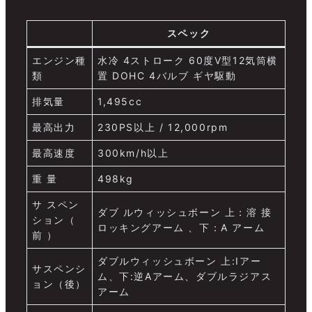
スペック
エンジン種
水冷 4ストローク 60度V型12気筒横
類
置 DOHC 4バルブ ギヤ駆動
排気量
1,495cc
最高出力
230PS以上 / 12,000rpm
最高速度
300km/h以上
重 量
498kg
サ スペン
ダブ ルウィッシュボーン 上：溶 接
ション（
ロッキングアーム 、下：A アーム
前 ）
ダブルウィッシュボーン 上:Iアー
サスペンシ
ム、下:逆Aアーム、ダブルラジアス
ョン（後）
アーム