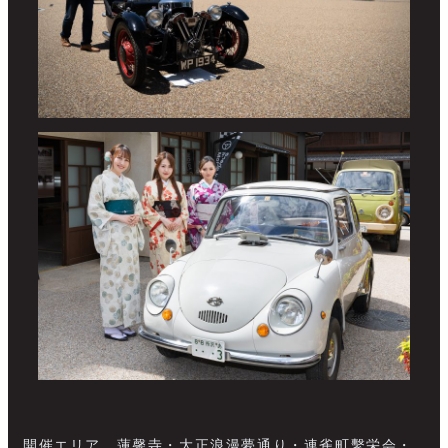
開催エリア 蓮馨寺・大正浪漫夢通り・連雀町繫栄会・